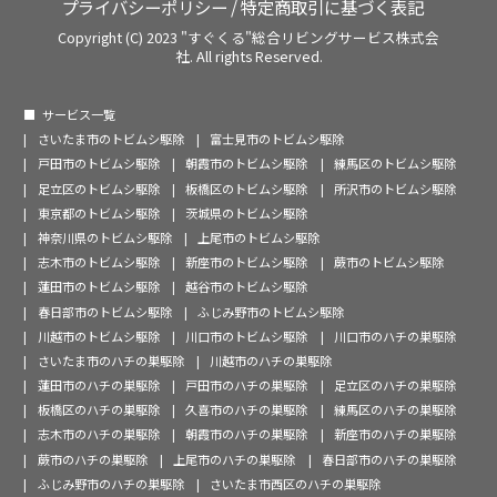
プライバシーポリシー
/
特定商取引に基づく表記
Copyright (C) 2023 "すぐくる"総合リビングサービス株式会
社. All rights Reserved.
サービス一覧
さいたま市のトビムシ駆除
富士見市のトビムシ駆除
戸田市のトビムシ駆除
朝霞市のトビムシ駆除
練馬区のトビムシ駆除
足立区のトビムシ駆除
板橋区のトビムシ駆除
所沢市のトビムシ駆除
東京都のトビムシ駆除
茨城県のトビムシ駆除
神奈川県のトビムシ駆除
上尾市のトビムシ駆除
志木市のトビムシ駆除
新座市のトビムシ駆除
蕨市のトビムシ駆除
蓮田市のトビムシ駆除
越谷市のトビムシ駆除
春日部市のトビムシ駆除
ふじみ野市のトビムシ駆除
川越市のトビムシ駆除
川口市のトビムシ駆除
川口市のハチの巣駆除
さいたま市のハチの巣駆除
川越市のハチの巣駆除
蓮田市のハチの巣駆除
戸田市のハチの巣駆除
足立区のハチの巣駆除
板橋区のハチの巣駆除
久喜市のハチの巣駆除
練馬区のハチの巣駆除
志木市のハチの巣駆除
朝霞市のハチの巣駆除
新座市のハチの巣駆除
蕨市のハチの巣駆除
上尾市のハチの巣駆除
春日部市のハチの巣駆除
ふじみ野市のハチの巣駆除
さいたま市西区のハチの巣駆除