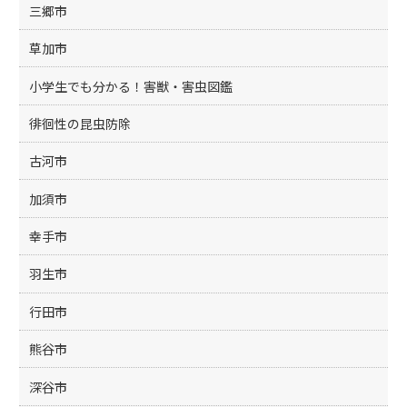
k
三郷市
草加市
小学生でも分かる！害獣・害虫図鑑
徘徊性の昆虫防除
古河市
加須市
幸手市
羽生市
行田市
熊谷市
深谷市