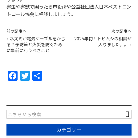
害虫や害獣で困ったら市役所や公益社団法人日本ペストコン
トロール協会に相談しましょう。
前の記事へ
次の記事へ
«
ネズミが電気ケーブルをかじ
2025年初！トビムシの相談が
る？予防策と火災を防ぐため
入りました。。
»
に事前に行うべきこと
F
T
共
a
w
有
c
itt
e
er
b
o
カテゴリー
o