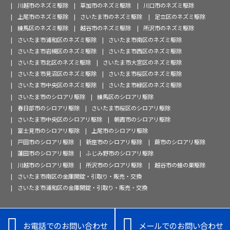
川越市のネズミ駆除
草加市のネズミ駆除
川口市のネズミ駆除
上尾市のネズミ駆除
さいたま市のネズミ駆除
足立区のネズミ駆除
練馬区のネズミ駆除
越谷市のネズミ駆除
所沢市のネズミ駆除
さいたま市浦和区のネズミ駆除
さいたま市南区のネズミ駆除
さいたま市岩槻区のネズミ駆除
さいたま市西区のネズミ駆除
さいたま市北区のネズミ駆除
さいたま市大宮区のネズミ駆除
さいたま市見沼区のネズミ駆除
さいたま市桜区のネズミ駆除
さいたま市中央区のネズミ駆除
さいたま市緑区のネズミ駆除
さいたま市のシロアリ駆除
練馬区のシロアリ駆除
春日部市のシロアリ駆除
さいたま市桜区のシロアリ駆除
さいたま市中央区のシロアリ駆除
朝霞市のシロアリ駆除
富士見市のシロアリ駆除
上尾市のシロアリ駆除
戸田市のシロアリ駆除
新座市のシロアリ駆除
蕨市のシロアリ駆除
蓮田市のシロアリ駆除
ふじみ野市のシロアリ駆除
川越市のシロアリ駆除
所沢市のシロアリ駆除
越谷市の蜂の巣駆除
さいたま市南区の金庫開錠・引取り・販売・交換
さいたま市浦和区の金庫開錠・引取り・販売・交換


お電話でのお問い合わせ
メールでのお問い合わせ