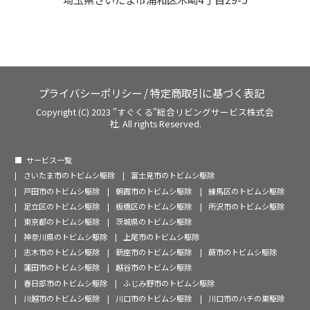
プライバシーポリシー
/
特定商取引に基づく表記
Copyright (C) 2023 "すぐくる"総合リビングサービス株式会
社. All rights Reserved.
サービス一覧
さいたま市のトビムシ駆除
富士見市のトビムシ駆除
戸田市のトビムシ駆除
朝霞市のトビムシ駆除
練馬区のトビムシ駆除
足立区のトビムシ駆除
板橋区のトビムシ駆除
所沢市のトビムシ駆除
東京都のトビムシ駆除
茨城県のトビムシ駆除
神奈川県のトビムシ駆除
上尾市のトビムシ駆除
志木市のトビムシ駆除
新座市のトビムシ駆除
蕨市のトビムシ駆除
蓮田市のトビムシ駆除
越谷市のトビムシ駆除
春日部市のトビムシ駆除
ふじみ野市のトビムシ駆除
川越市のトビムシ駆除
川口市のトビムシ駆除
川口市のハチの巣駆除