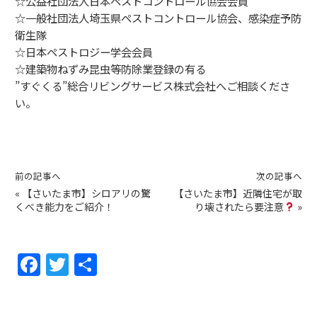
☆公益社団法人日本ペストコントロール協会会員
☆一般社団法人埼玉県ペストコントロール協会、感染症予防
衛生隊
☆日本ペストロジー学会会員
☆建築物ねずみ昆虫等防除業登録の有る
”すぐくる”総合リビングサービス株式会社へご相談くださ
い。
前の記事へ
次の記事へ
«
【さいたま市】シロアリの驚
【さいたま市】近隣住宅が取
くべき能力をご紹介！
り壊されたら要注意
»
F
T
共
a
w
有
c
itt