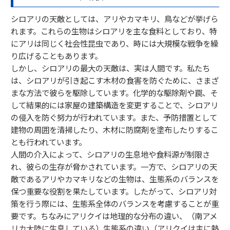
シロアリの天敵としては、アリやカマキリ、鳥などが挙げら
れます。これらの生物はシロアリを主な食料としており、特
にアリは同じく社会性昆虫であり、時には大規模な戦争を繰
り広げることもあります。
しかし、シロアリの最大の天敵は、実は人間です。私たち
は、シロアリが引き起こす木材の食害を防ぐために、さまざ
まな方法で彼らを駆除しています。化学的な駆除剤や罠、そ
して結果的には家屋の建築構造を変更することで、シロアリ
の侵入を防ぐ努力が行われています。また、予防措置として
建物の周囲を清掃したり、木材に防腐剤を塗布したりするこ
とも行われています。
人間の介入によって、シロアリの生息地や食料源が制限さ
れ、彼らの生存が脅かされています。一方で、シロアリの天
敵であるアリやカマキリなどの生物は、生態系のバランスを
保つ重要な役割を果たしています。したがって、シロアリ対
策を行う際には、生態系全体のバランスを考慮することが重
要です。ちなみにアリクイは地理的な分布の違い、（南アメ
リカ大陸に生息している）生態系の違い（アリクイは主に熱