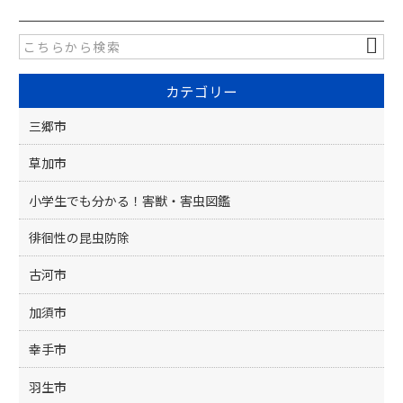
e
er
b
o
カテゴリー
o
k
三郷市
草加市
小学生でも分かる！害獣・害虫図鑑
徘徊性の昆虫防除
古河市
加須市
幸手市
羽生市