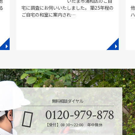
他
いたま市浦和区のご自
る
宅に調査にお伺いいたしました。 築25年程の
ご自宅の和室に案内され…
◥
◥
無料相談ダイヤル
0120-979-878
【受付】08:30～22:00 年中無休