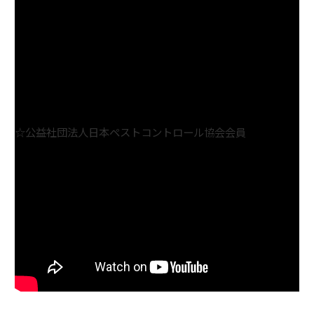
☆公益社団法人日本ペストコントロール協会会員
☆一般社団法人埼玉県ペストコントロール協会、感染症予防
衛生隊
☆日本ペストロジー学会会員
☆建築物ねずみ昆虫等防除業登録の有る
”すぐくる”総合リビングサービス株式会社へご相談くださ
い。
無料相談ダイヤル
0120-979-878