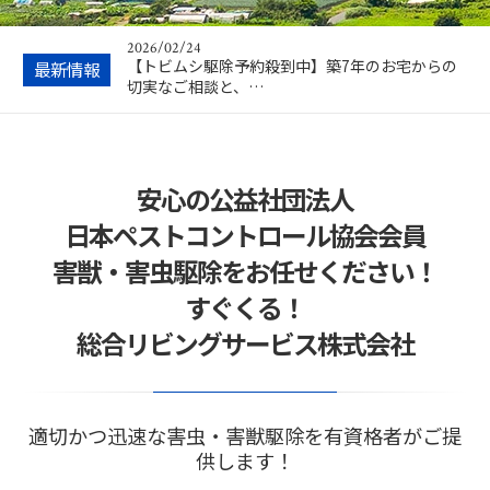
【トビムシ駆除予約殺到中】築7年のお宅からの
切実なご相談と、…
2026/02/07
最新情報
【2月限定予約キャンペーン】春の大量発生を防
ぐなら今！トビム…
2025/11/07
第41回 日本ペストロジー学会 新潟大会に参加し
て
安心の公益社団法人
2025/10/02
悪徳業者にだまされない！「日本ペストコントロ
日本ペストコントロール協会会員
ール協会」所属…
害獣・害虫駆除をお任せください！
2026/04/09
【注意喚起】そのネズミ駆除、法律違反かも？屋
すぐくる！
根上の粘着トラ…
総合リビングサービス株式会社
適切かつ迅速な害虫・害獣駆除を有資格者がご提
供します！