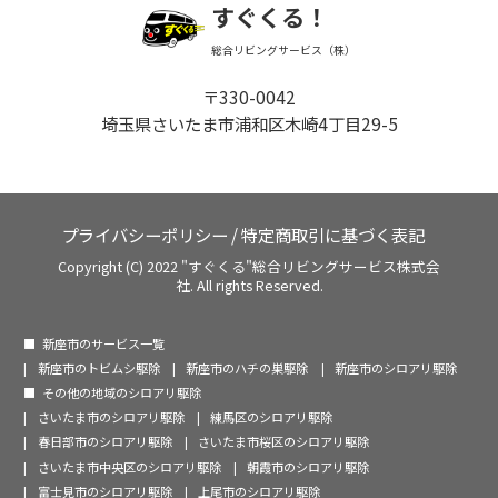
すぐくる！
総合リビングサービス（株）
〒330-0042
埼玉県さいたま市浦和区木崎4丁目29-5
プライバシーポリシー
/
特定商取引に基づく表記
Copyright (C) 2022 "すぐくる"総合リビングサービス株式会
社. All rights Reserved.
新座市のサービス一覧
新座市のトビムシ駆除
新座市のハチの巣駆除
新座市のシロアリ駆除
その他の地域のシロアリ駆除
さいたま市のシロアリ駆除
練馬区のシロアリ駆除
春日部市のシロアリ駆除
さいたま市桜区のシロアリ駆除
さいたま市中央区のシロアリ駆除
朝霞市のシロアリ駆除
富士見市のシロアリ駆除
上尾市のシロアリ駆除