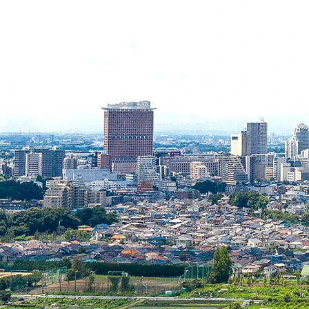
2025/10/02
悪徳業者にだまされない！「日本ペストコントロ
ール協会」所属…
2026/04/09
【注意喚起】そのネズミ駆除、法律違反かも？屋
根上の粘着トラ…
2026/02/24