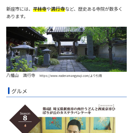
満行寺
新座市には、
平林寺
や
など、歴史ある寺院が数多く
あります。
八幡山 満行寺​​
https://www.noderamangyouji.com/より引用
グルメ