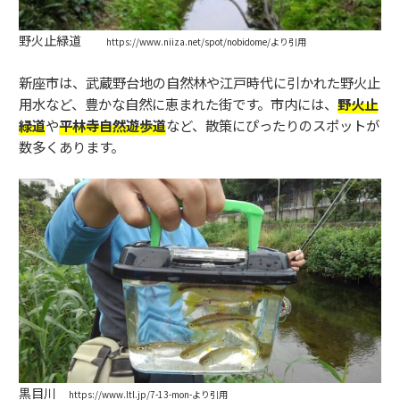
野火止緑道
https://www.niiza.net/spot/nobidome/より引用
新座市は、武蔵野台地の自然林や江戸時代に引かれた野火止
用水など、豊かな自然に恵まれた街です。市内には、
野火止
緑道
や
平林寺自然遊歩道
など、散策にぴったりのスポットが
数多くあります。
黒目川
https://www.ltl.jp/7-13-mon-より引用