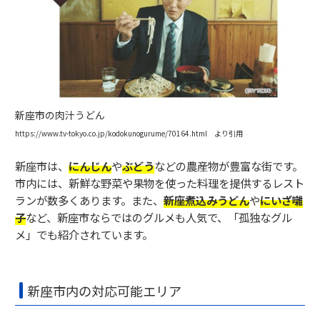
新座市の肉汁うどん
https://www.tv-tokyo.co.jp/kodokunogurume/70164.html より引用
新座市は、
にんじん
や
ぶどう
などの農産物が豊富な街です。
市内には、新鮮な野菜や果物を使った料理を提供するレスト
ランが数多くあります。また、
新座煮込みうどん
や
にいざ囃
子
など、新座市ならではのグルメも人気で、「孤独なグル
メ」でも紹介されています。
新座市内の対応可能エリア