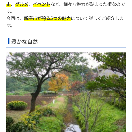
史
、
グルメ
、
イベント
など、様々な魅力が詰まった街なので
す。
今回は、
新座市が誇る5つの魅力
について詳しくご紹介しま
す。
豊かな自然