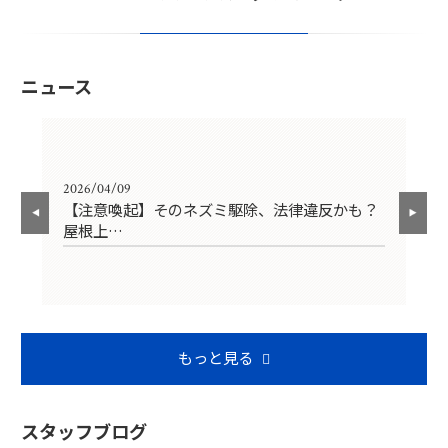
ニュース
2026/04/09
202
I
【注意喚起】そのネズミ駆除、法律違反かも？
【
屋根上…
の
もっと見る
スタッフブログ