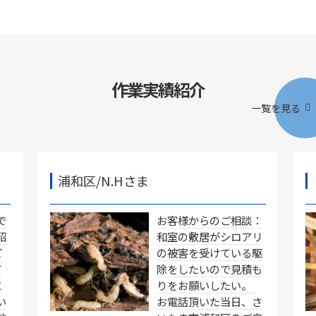
作業実績紹介
一覧を見る
浦和区/N.Hさま
で
お客様からのご相談：
紹
和室の敷居がシロアリ
ご
の被害を受けている駆
て
除をしたいので見積も
に
りをお願いしたい。
い
お電話頂いた当日、さ