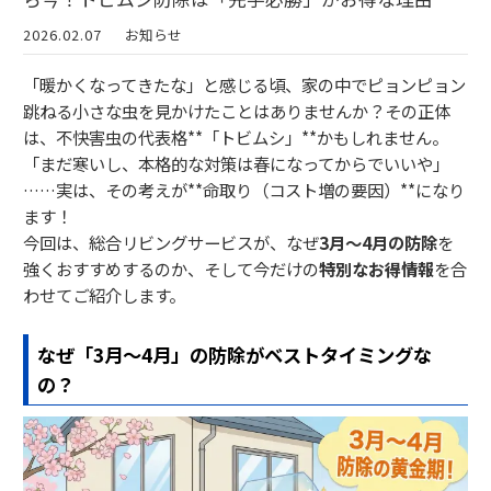
2026.02.07
お知らせ
「暖かくなってきたな」と感じる頃、家の中でピョンピョン
跳ねる小さな虫を見かけたことはありませんか？その正体
は、不快害虫の代表格**「トビムシ」**かもしれません。
「まだ寒いし、本格的な対策は春になってからでいいや」
……実は、その考えが**命取り（コスト増の要因）**になり
ます！
今回は、総合リビングサービスが、なぜ
3月〜4月の防除
を
強くおすすめするのか、そして今だけの
特別なお得情報
を合
わせてご紹介します。
なぜ「3月〜4月」の防除がベストタイミングな
の？