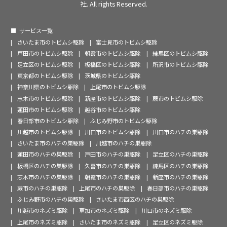
社. All rights Reserved.
サービス一覧
さいたま市のトビムシ駆除
富士見市のトビムシ駆除
戸田市のトビムシ駆除
朝霞市のトビムシ駆除
練馬区のトビムシ駆除
足立区のトビムシ駆除
板橋区のトビムシ駆除
所沢市のトビムシ駆除
東京都のトビムシ駆除
茨城県のトビムシ駆除
神奈川県のトビムシ駆除
上尾市のトビムシ駆除
志木市のトビムシ駆除
新座市のトビムシ駆除
蕨市のトビムシ駆除
蓮田市のトビムシ駆除
越谷市のトビムシ駆除
春日部市のトビムシ駆除
ふじみ野市のトビムシ駆除
川越市のトビムシ駆除
川口市のトビムシ駆除
川口市のハチの巣駆除
さいたま市のハチの巣駆除
川越市のハチの巣駆除
蓮田市のハチの巣駆除
戸田市のハチの巣駆除
足立区のハチの巣駆除
板橋区のハチの巣駆除
久喜市のハチの巣駆除
練馬区のハチの巣駆除
志木市のハチの巣駆除
朝霞市のハチの巣駆除
新座市のハチの巣駆除
蕨市のハチの巣駆除
上尾市のハチの巣駆除
春日部市のハチの巣駆除
ふじみ野市のハチの巣駆除
さいたま市西区のハチの巣駆除
川越市のネズミ駆除
草加市のネズミ駆除
川口市のネズミ駆除
上尾市のネズミ駆除
さいたま市のネズミ駆除
足立区のネズミ駆除