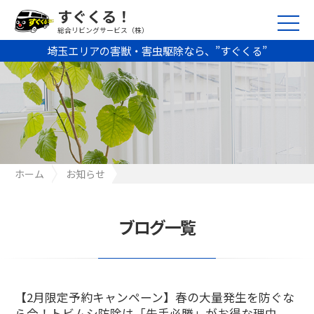
すぐくる！
総合リビングサービス（株）
埼玉エリアの害獣・害虫駆除なら、”すぐくる”
ホーム
お知らせ
【2月限定予約キャンペーン】春の大量発生を防ぐなら今！トビム
シ防除は「先手必勝」がお得な理由
ブログ一覧
【2月限定予約キャンペーン】春の大量発生を防ぐな
ら今！トビムシ防除は「先手必勝」がお得な理由