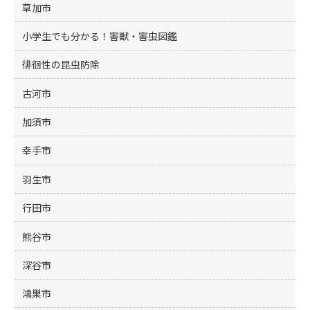
草加市
小学生でも分かる！害獣・害虫図鑑
徘徊性の昆虫防除
古河市
加須市
幸手市
羽生市
行田市
熊谷市
深谷市
鴻巣市