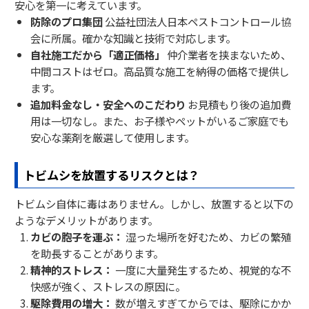
安心を第一に考えています。
防除のプロ集団
公益社団法人日本ペストコントロール協
会に所属。確かな知識と技術で対応します。
自社施工だから「適正価格」
仲介業者を挟まないため、
中間コストはゼロ。高品質な施工を納得の価格で提供し
ます。
追加料金なし・安全へのこだわり
お見積もり後の追加費
用は一切なし。また、お子様やペットがいるご家庭でも
安心な薬剤を厳選して使用します。
トビムシを放置するリスクとは？
トビムシ自体に毒はありません。しかし、放置すると以下の
ようなデメリットがあります。
カビの胞子を運ぶ：
湿った場所を好むため、カビの繁殖
を助長することがあります。
精神的ストレス：
一度に大量発生するため、視覚的な不
快感が強く、ストレスの原因に。
駆除費用の増大：
数が増えすぎてからでは、駆除にかか