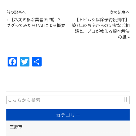
前の記事へ
次の記事へ
«
【ネズミ駆除業者 評判】？
【トビムシ駆除予約殺到中】
ググってみたら⁉AI による概要
築7年のお宅からの切実なご相
談と、プロが教える根本解決
の鍵
»
F
T
共
a
w
有
c
itt
e
er
b
o
カテゴリー
o
k
三郷市