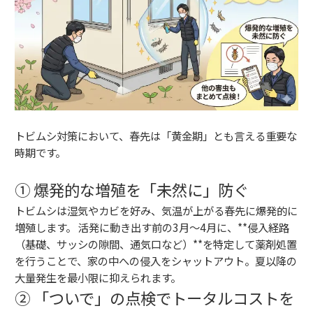
トビムシ対策において、春先は「黄金期」とも言える重要な
時期です。
① 爆発的な増殖を「未然に」防ぐ
トビムシは湿気やカビを好み、気温が上がる春先に爆発的に
増殖します。 活発に動き出す前の3月〜4月に、**侵入経路
（基礎、サッシの隙間、通気口など）**を特定して薬剤処置
を行うことで、家の中への侵入をシャットアウト。夏以降の
大量発生を最小限に抑えられます。
② 「ついで」の点検でトータルコストを