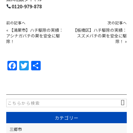
0120-979-878
前の記事へ
次の記事へ
«
【鴻巣市】ハチ駆除の実績：
【板橋区】ハチ駆除の実績：
アシナガバチの巣を安全に駆
スズメバチの巣を安全に駆
除！
除！
»
F
T
共
a
w
有
c
itt
e
er
b
o
カテゴリー
o
k
三郷市