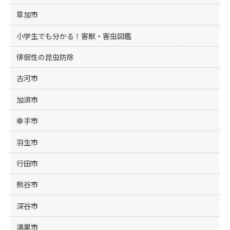
草加市
小学生でも分かる！害獣・害虫図鑑
徘徊性の昆虫防除
古河市
加須市
幸手市
羽生市
行田市
熊谷市
深谷市
鴻巣市