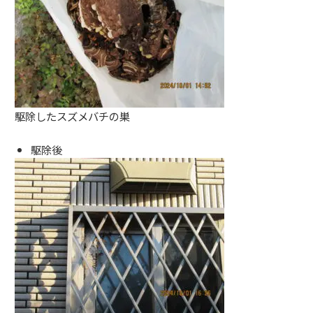
駆除したスズメバチの巣
駆除後