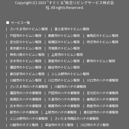
Copyright (C) 2023 "すぐくる"総合リビングサービス株式会
社. All rights Reserved.
サービス一覧
さいたま市のトビムシ駆除
富士見市のトビムシ駆除
戸田市のトビムシ駆除
朝霞市のトビムシ駆除
練馬区のトビムシ駆除
足立区のトビムシ駆除
板橋区のトビムシ駆除
所沢市のトビムシ駆除
東京都のトビムシ駆除
茨城県のトビムシ駆除
神奈川県のトビムシ駆除
上尾市のトビムシ駆除
志木市のトビムシ駆除
新座市のトビムシ駆除
蕨市のトビムシ駆除
蓮田市のトビムシ駆除
越谷市のトビムシ駆除
春日部市のトビムシ駆除
ふじみ野市のトビムシ駆除
川越市のトビムシ駆除
川口市のトビムシ駆除
川口市のハチの巣駆除
さいたま市のハチの巣駆除
川越市のハチの巣駆除
蓮田市のハチの巣駆除
戸田市のハチの巣駆除
足立区のハチの巣駆除
板橋区のハチの巣駆除
久喜市のハチの巣駆除
練馬区のハチの巣駆除
志木市のハチの巣駆除
朝霞市のハチの巣駆除
新座市のハチの巣駆除
蕨市のハチの巣駆除
上尾市のハチの巣駆除
春日部市のハチの巣駆除
ふじみ野市のハチの巣駆除
さいたま市西区のハチの巣駆除
川越市のネズミ駆除
草加市のネズミ駆除
川口市のネズミ駆除