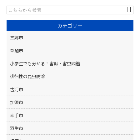
e
er
b
o
カテゴリー
o
k
三郷市
草加市
小学生でも分かる！害獣・害虫図鑑
徘徊性の昆虫防除
古河市
加須市
幸手市
羽生市