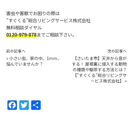
害虫や害獣でお困りの際は
”すぐくる”総合リビングサービス株式会社
無料相談ダイヤル
0120-979-878
までご相談下さい。
前の記事へ
次の記事へ
«
小さい虫、家の中、1ｍｍ、
【さいたま市】天井から音が
悩んでいませんか？
する！ 屋根裏に侵入する動物
の種類や駆除する方法とは？
【”すぐくる”総合リビングサ
ービス株式会社】
»
F
T
共
a
w
有
c
itt