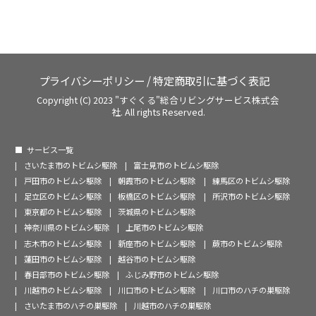
プライバシーポリシー
/
特定商取引に基づく表記
Copyright (C) 2023 "すぐくる"総合リビングサービス株式会
社. All rights Reserved.
サービス一覧
さいたま市のトビムシ駆除
富士見市のトビムシ駆除
戸田市のトビムシ駆除
朝霞市のトビムシ駆除
練馬区のトビムシ駆除
足立区のトビムシ駆除
板橋区のトビムシ駆除
所沢市のトビムシ駆除
東京都のトビムシ駆除
茨城県のトビムシ駆除
神奈川県のトビムシ駆除
上尾市のトビムシ駆除
志木市のトビムシ駆除
新座市のトビムシ駆除
蕨市のトビムシ駆除
蓮田市のトビムシ駆除
越谷市のトビムシ駆除
春日部市のトビムシ駆除
ふじみ野市のトビムシ駆除
川越市のトビムシ駆除
川口市のトビムシ駆除
川口市のハチの巣駆除
さいたま市のハチの巣駆除
川越市のハチの巣駆除