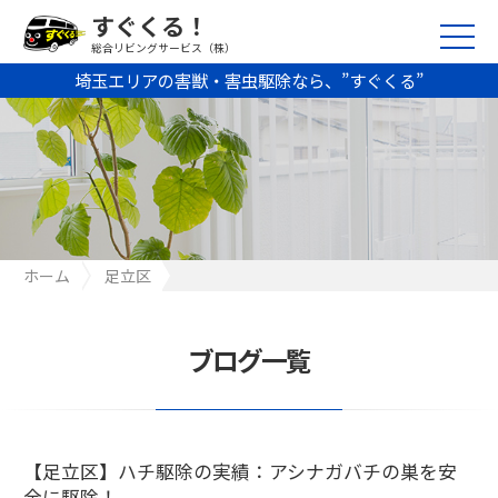
すぐくる！
総合リビングサービス（株）
埼玉エリアの害獣・害虫駆除なら、”すぐくる”
ホーム
足立区
【足立区】ハチ駆除の実績：アシナガバチの巣を安全に駆除！
ブログ一覧
【足立区】ハチ駆除の実績：アシナガバチの巣を安
全に駆除！