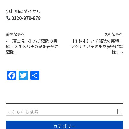
無料相談ダイヤル
0120-979-878
前の記事へ
次の記事へ
«
【富士見市】ハチ駆除の実
【川越市】ハチ駆除の実績：
績：スズメバチの巣を安全に
アシナガバチの巣を安全に駆
駆除！
除！
»
F
T
共
a
w
有
c
itt
e
er
b
o
カテゴリー