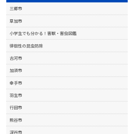
o
k
三郷市
草加市
小学生でも分かる！害獣・害虫図鑑
徘徊性の昆虫防除
古河市
加須市
幸手市
羽生市
行田市
熊谷市
深谷市