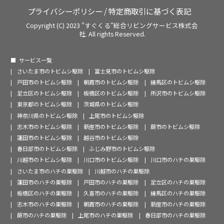
プライバシーポリシー
/
特定商取引に基づく表記
Copyright (C) 2023 "すぐくる"総合リビングサービス株式会
社. All rights Reserved.
サービス一覧
さいたま市のトビムシ駆除
富士見市のトビムシ駆除
戸田市のトビムシ駆除
朝霞市のトビムシ駆除
練馬区のトビムシ駆除
足立区のトビムシ駆除
板橋区のトビムシ駆除
所沢市のトビムシ駆除
東京都のトビムシ駆除
茨城県のトビムシ駆除
神奈川県のトビムシ駆除
上尾市のトビムシ駆除
志木市のトビムシ駆除
新座市のトビムシ駆除
蕨市のトビムシ駆除
蓮田市のトビムシ駆除
越谷市のトビムシ駆除
春日部市のトビムシ駆除
ふじみ野市のトビムシ駆除
川越市のトビムシ駆除
川口市のトビムシ駆除
川口市のハチの巣駆除
さいたま市のハチの巣駆除
川越市のハチの巣駆除
蓮田市のハチの巣駆除
戸田市のハチの巣駆除
足立区のハチの巣駆除
板橋区のハチの巣駆除
久喜市のハチの巣駆除
練馬区のハチの巣駆除
志木市のハチの巣駆除
朝霞市のハチの巣駆除
新座市のハチの巣駆除
蕨市のハチの巣駆除
上尾市のハチの巣駆除
春日部市のハチの巣駆除