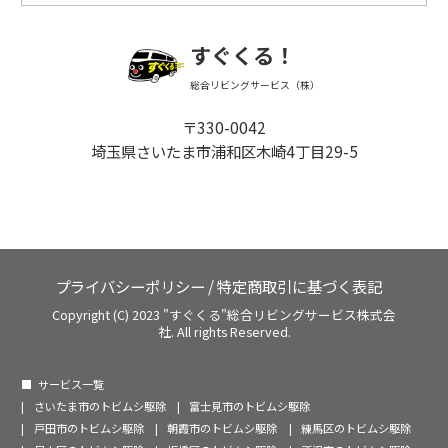
すぐくる！
総合リビングサービス（株）
〒330-0042
埼玉県さいたま市浦和区木崎4丁目29-5
プライバシーポリシー
/
特定商取引に基づく表記
Copyright (C) 2023 "すぐくる"総合リビングサービス株式会
社. All rights Reserved.
サービス一覧
さいたま市のトビムシ駆除
富士見市のトビムシ駆除
戸田市のトビムシ駆除
朝霞市のトビムシ駆除
練馬区のトビムシ駆除