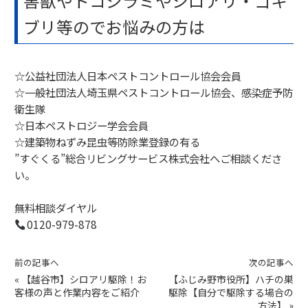
害獣やトコジラミやシロアリ・ゴキ
ブリ等のでお悩みの方は
☆公益社団法人日本ペストコントロール協会会員
☆一般社団法人埼玉県ペストコントロール協会、感染症予防
衛生隊
☆日本ペストロジー学会会員
☆建築物ねずみ昆虫等防除業登録の有る
”すぐくる”総合リビングサービス株式会社へご相談くださ
い。
無料相談ダイヤル
0120-979-878
前の記事へ
次の記事へ
«
【越谷市】シロアリ駆除！お
【ふじみ野市役所】ハチの巣
客様の声と作業内容をご紹介
駆除【自分で駆除する場合の
方法】
»