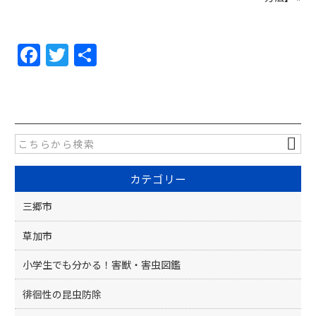
F
T
共
a
w
有
c
itt
e
er
b
o
カテゴリー
o
k
三郷市
草加市
小学生でも分かる！害獣・害虫図鑑
徘徊性の昆虫防除