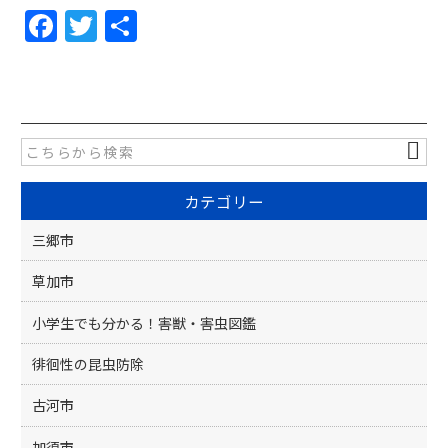
F
T
共
a
w
有
c
itt
e
er
b
o
カテゴリー
o
k
三郷市
草加市
小学生でも分かる！害獣・害虫図鑑
徘徊性の昆虫防除
古河市
加須市