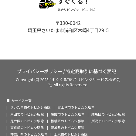
すぐくる！
総合リビングサービス（株）
〒330-0042
埼玉県さいたま市浦和区木崎4丁目29-5
プライバシーポリシー
/
特定商取引に基づく表記
Copyright (C) 2023 "すぐくる"総合リビングサービス株式会
社. All rights Reserved.
サービス一覧
さいたま市のトビムシ駆除
富士見市のトビムシ駆除
戸田市のトビムシ駆除
朝霞市のトビムシ駆除
練馬区のトビムシ駆除
足立区のトビムシ駆除
板橋区のトビムシ駆除
所沢市のトビムシ駆除
東京都のトビムシ駆除
茨城県のトビムシ駆除
神奈川県のトビムシ駆除
上尾市のトビムシ駆除