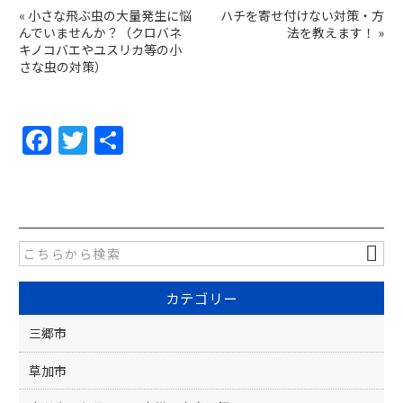
«
小さな飛ぶ虫の大量発生に悩
ハチを寄せ付けない対策・方
んでいませんか？（クロバネ
法を教えます！
»
キノコバエやユスリカ等の小
さな虫の対策）
F
T
共
a
w
有
c
itt
e
er
b
o
カテゴリー
o
k
三郷市
草加市