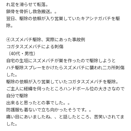
れ足を滑らせて転落。
鎖骨を骨折し救急搬送。。
翌日、駆除の依頼が入り営巣していたキアシナガバチを駆
除。
④スズメバチ駆除、実際にあった事故例
コガタスズメバチによる刺傷
（40代・男性）
自宅の生垣にスズメバチが巣を作ったので駆除しようと
ハチ駆除スプレーをかけたらスズメバチに襲われ二カ所刺傷
した。
駆除の依頼が入り営巣していたコガタスズメバチを駆除。
ご主人に経緯を伺ったところハンドボール位の大きさなので
自分で駆除
出来ると思ったとの事でした。。
防護服も着ないで立ち向かったそうです。。
痛い目にあいましたね、、と話したところ、苦笑いされてま
した。