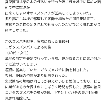
営巣箇所は栗の木の枝払いを行った際に枝を地中に埋めた箇
所で中に空洞が
出来てしまいオオスズメバチが営巣してしまっていた。
掘り起こしは枝が邪魔して困難を極めたが即日駆除完了。
依頼者の男性の足を見せてもらったのだがひどく腫れあがり
痛々しかった。
⑦スズメバチ駆除、実際にあった事故例
コガタスズメバチによる刺傷
（40代・女性）
墓地の剪定を夫婦で行っている際、巣があることに気が付か
ずに近づいてしまい
垣根に営巣していたコガタズメバチに腕を刺された。
翌日、駆除の依頼があり駆除を行った。
営巣箇所の垣根は向こうが見えないほど繁茂しており、どこ
に巣があるのか探すのにしばらく時間を要した、捜索の結果
コガタスズメバチの巣が2個、キアシナガバチの巣が1個発
見され駆除した。