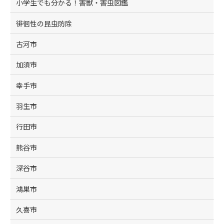
小学生でも分かる！害獣・害虫図鑑
徘徊性の昆虫防除
古河市
加須市
幸手市
羽生市
行田市
熊谷市
深谷市
鴻巣市
久喜市