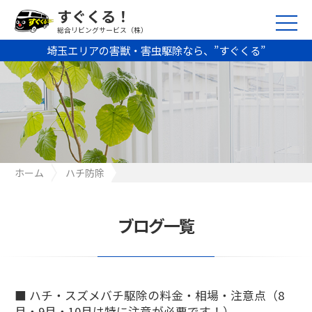
すぐくる！
総合リビングサービス（株）
埼玉エリアの害獣・害虫駆除なら、”すぐくる”
ホーム
ハチ防除
■ ハチ・スズメバチ駆除の料金・相場・注意点（8月・9月・10月
は特に注意が必要です！）
ブログ一覧
■ ハチ・スズメバチ駆除の料金・相場・注意点（8
月・9月・10月は特に注意が必要です！）