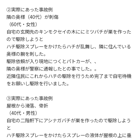
②実際にあった事故例
隣の奥様（40代）が刺傷
（60代・女性）
自宅の玄関先のキンモクセイの木ににミツバチが巣を作った
ので駆除しようと
ハチ駆除スプレーをかけたらハチが乱舞し、隣に住んでいる
奥様の腕を刺した。
駆除依頼が入り現地につくとパトカーが、、
隣の奥様が警察に通報したとの事でした。。
近隣住民にこれからハチの駆除を行うため完了まで自宅待機
をお願いし駆除を行いました。
③実際にあった事故例
屋根から滑落、骨折
（40代・男性）
自宅の二階軒下にアシナガバチが巣を作ったので駆除しよう
と
ハチ駆除スプレーをかけたらスプレーの液体が屋根の上に垂