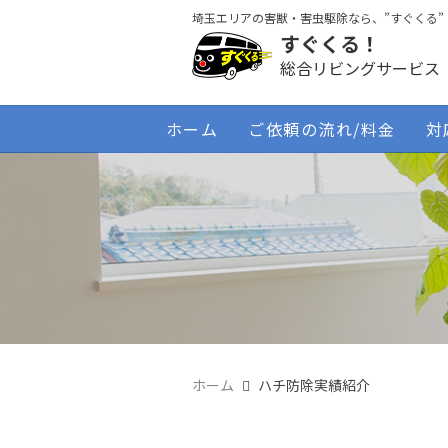
埼玉エリアの害獣・害虫駆除なら、”すぐくる”
すぐくる！
総合リビングサービス
ホーム
ご依頼の流れ/料金
対
ホーム
ハチ防除実績紹介