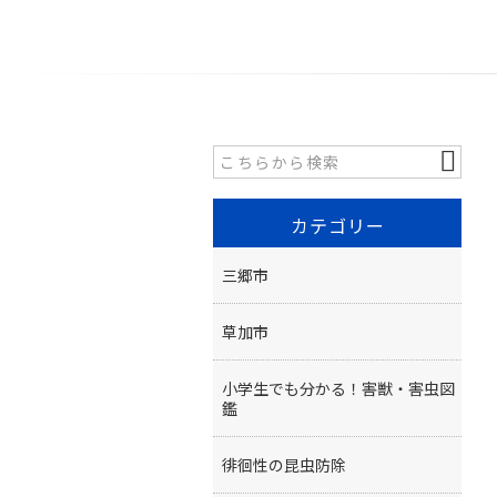
カテゴリー
三郷市
草加市
小学生でも分かる！害獣・害虫図
鑑
徘徊性の昆虫防除